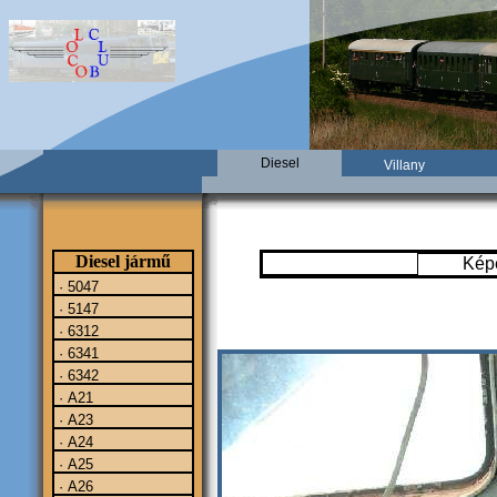
Diesel
Villany
Diesel jármű
Kép
· 5047
· 5147
· 6312
· 6341
· 6342
· A21
· A23
· A24
· A25
· A26