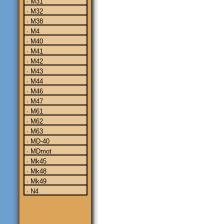
· M31
· M32
· M38
· M4
· M40
· M41
· M42
· M43
· M44
· M46
· M47
· M61
· M62
· M63
· MD-40
· MDmot
· Mk45
· Mk48
· Mk49
· N4