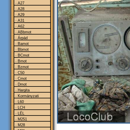
· A27
· A28
· A29
· A31
· A62
· ABbmot
· Árpád
· Bamot
· Bbmot
· BCmot
· Bmot
· Bzmot
· C50
· Cmot
· Dmot
· Hargita
· Kormányzati
· L60
· LCH
· LÉL
· M251
· M28