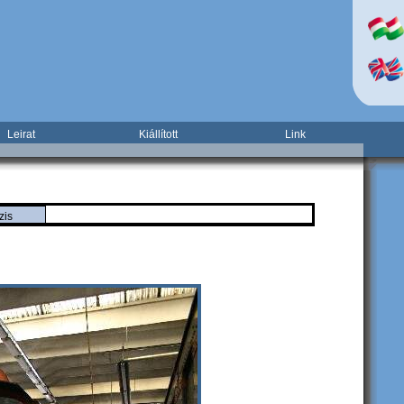
Leirat
Kiállított
Link
zis