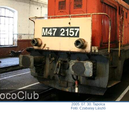
2005. 07. 30. Tapolca
Fotó: Czabalay László