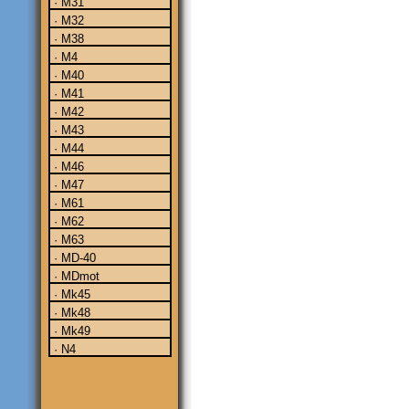
· M31
· M32
· M38
· M4
· M40
· M41
· M42
· M43
· M44
· M46
· M47
· M61
· M62
· M63
· MD-40
· MDmot
· Mk45
· Mk48
· Mk49
· N4