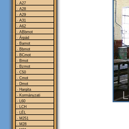
· A27
· A28
· A29
· A31
· A62
· ABbmot
· Árpád
· Bamot
· Bbmot
· BCmot
· Bmot
· Bzmot
· C50
· Cmot
· Dmot
· Hargita
· Kormányzati
· L60
· LCH
· LÉL
· M251
· M28