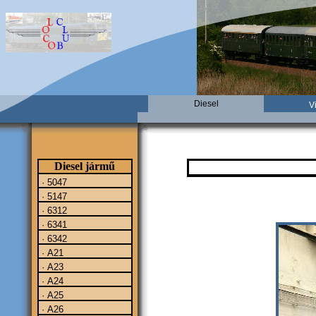
Diesel
V
Diesel jármű
· 5047
· 5147
· 6312
· 6341
· 6342
· A21
· A23
· A24
· A25
· A26