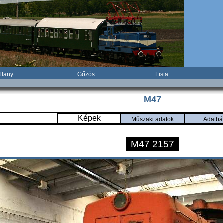
illany
Gőzös
Lista
M47
Képek
Műszaki adatok
Adatbá
M47 2157