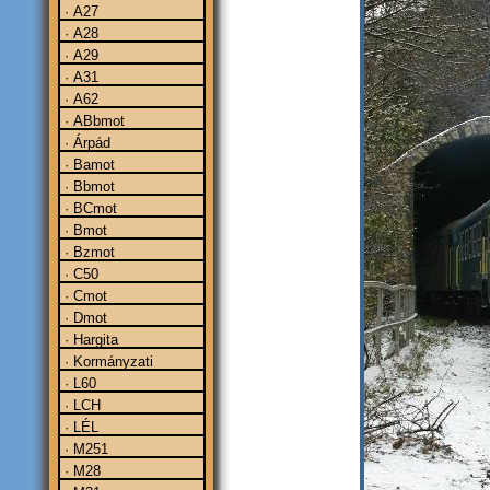
· A27
· A28
· A29
· A31
· A62
· ABbmot
· Árpád
· Bamot
· Bbmot
· BCmot
· Bmot
· Bzmot
· C50
· Cmot
· Dmot
· Hargita
· Kormányzati
· L60
· LCH
· LÉL
· M251
· M28