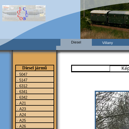
Diesel
Villany
Diesel jármű
Ké
· 5047
· 5147
· 6312
· 6341
· 6342
· A21
· A23
· A24
· A25
· A26