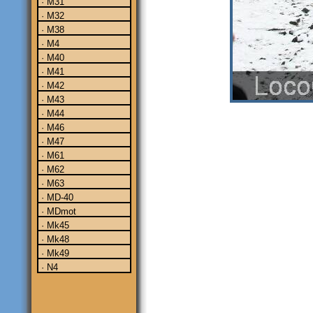
· M31
· M32
· M38
· M4
· M40
· M41
· M42
· M43
· M44
· M46
· M47
· M61
· M62
· M63
· MD-40
· MDmot
· Mk45
· Mk48
· Mk49
· N4