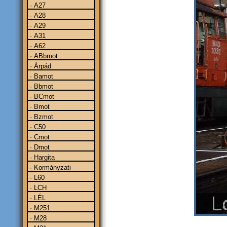
· A27
· A28
· A29
· A31
· A62
· ABbmot
· Árpád
· Bamot
· Bbmot
· BCmot
· Bmot
· Bzmot
· C50
· Cmot
· Dmot
· Hargita
· Kormányzati
· L60
· LCH
· LÉL
· M251
· M28