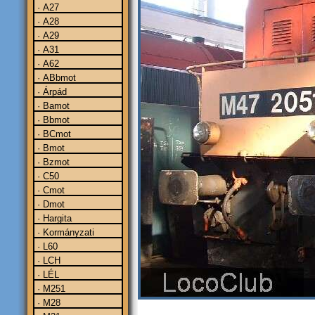
· A27
· A28
· A29
· A31
· A62
· ABbmot
· Árpád
· Bamot
· Bbmot
· BCmot
· Bmot
· Bzmot
· C50
· Cmot
· Dmot
· Hargita
· Kormányzati
· L60
· LCH
· LÉL
· M251
· M28