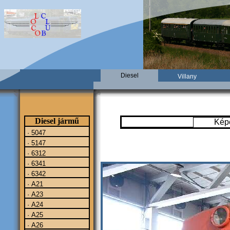
Diesel
Villany
Diesel jármű
Kép
· 5047
· 5147
· 6312
· 6341
· 6342
· A21
· A23
· A24
· A25
· A26