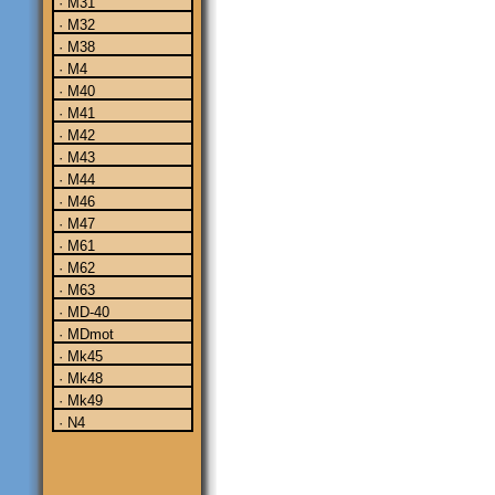
· M31
· M32
· M38
· M4
· M40
· M41
· M42
· M43
· M44
· M46
· M47
· M61
· M62
· M63
· MD-40
· MDmot
· Mk45
· Mk48
· Mk49
· N4