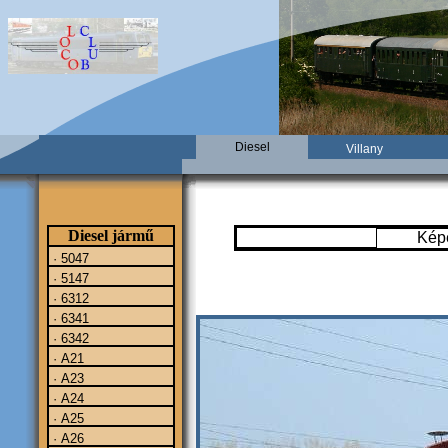
Diesel
Villany
Diesel jármű
Kép
· 5047
· 5147
· 6312
· 6341
· 6342
· A21
· A23
· A24
· A25
· A26