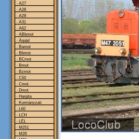
· A27
· A28
· A29
· A31
· A62
· ABbmot
· Árpád
· Bamot
· Bbmot
· BCmot
· Bmot
· Bzmot
· C50
· Cmot
· Dmot
· Hargita
· Kormányzati
· L60
· LCH
· LÉL
· M251
· M28