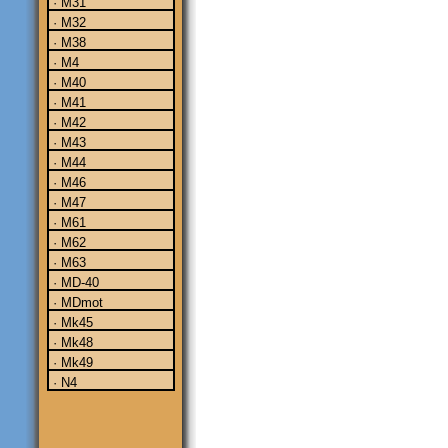
· M31
· M32
· M38
· M4
· M40
· M41
· M42
· M43
· M44
· M46
· M47
· M61
· M62
· M63
· MD-40
· MDmot
· Mk45
· Mk48
· Mk49
· N4