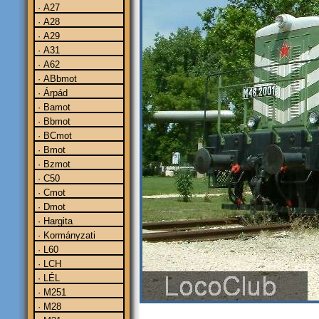
· A27
· A28
· A29
· A31
· A62
· ABbmot
· Árpád
· Bamot
· Bbmot
· BCmot
· Bmot
· Bzmot
· C50
· Cmot
· Dmot
· Hargita
· Kormányzati
· L60
· LCH
· LÉL
· M251
· M28