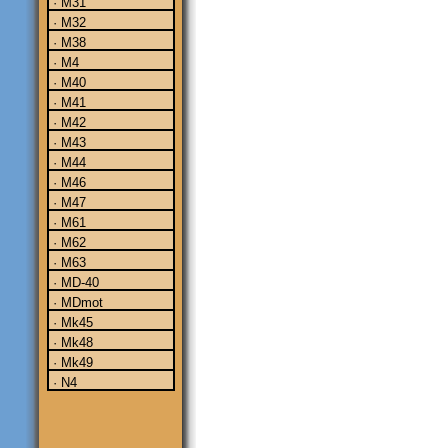
· M31
· M32
· M38
· M4
· M40
· M41
· M42
· M43
· M44
· M46
· M47
· M61
· M62
· M63
· MD-40
· MDmot
· Mk45
· Mk48
· Mk49
· N4