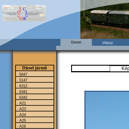
Diesel
Villany
Diesel jármű
Ké
· 5047
· 5147
· 6312
· 6341
· 6342
· A21
· A23
· A24
· A25
· A26