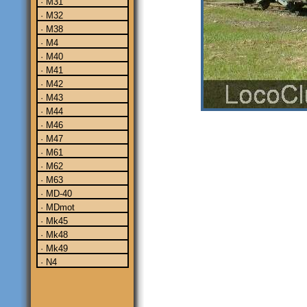
· M31
· M32
· M38
· M4
· M40
· M41
· M42
· M43
· M44
· M46
· M47
· M61
· M62
· M63
· MD-40
· MDmot
· Mk45
· Mk48
· Mk49
· N4