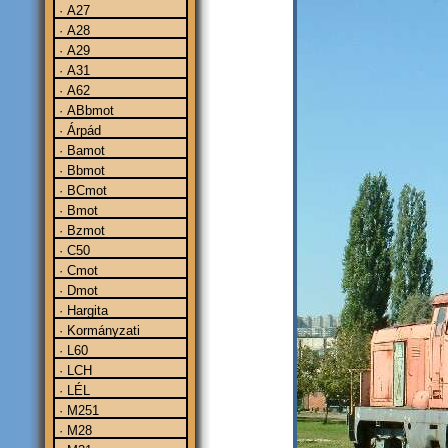
· A27
· A28
· A29
· A31
· A62
· ABbmot
· Árpád
· Bamot
· Bbmot
· BCmot
· Bmot
· Bzmot
· C50
· Cmot
· Dmot
· Hargita
· Kormányzati
· L60
· LCH
· LÉL
· M251
· M28