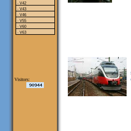
· V42
· V43
· V46
· V55
· V60
· V63
Visitors: