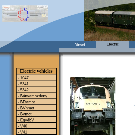
Electric
Diesel
Electric vehicles
· 1047
· 5341
· 5342
· Bányamozdony
· BDVmot
· BVhmot
· Bvmot
· EgyébV
· V40
· V41