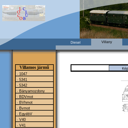
Villany
Diesel
Villamos jármű
Kép
· 1047
· 5341
· 5342
· Bányamozdony
· BDVmot
· BVhmot
· Bvmot
· EgyébV
· V40
· V41