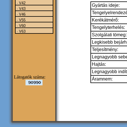
· V42
Gyártás ideje:
· V43
Tengelyelrendezé
· V46
Kerékátmérő:
· V55
· V60
Tengelyterhelés:
· V63
Szolgálati tömeg:
Legkisebb bejárh
Teljesítmény:
Legnagyobb seb
Hajtás:
Legnagyobb indít
Látogatók száma:
Áramnem: