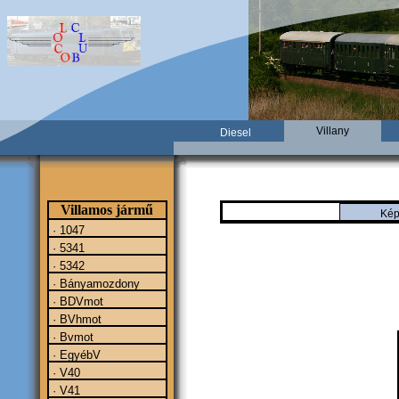
Villany
Diesel
Villamos jármű
Kép
· 1047
· 5341
· 5342
· Bányamozdony
· BDVmot
· BVhmot
· Bvmot
· EgyébV
· V40
· V41