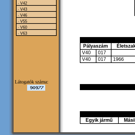
· V42
· V43
· V46
· V55
· V60
· V63
Pályaszám
Életsza
V40
017
V40
017
1966
Látogatók száma:
Egyik jármű
Mási