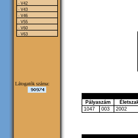
· V42
· V43
· V46
· V55
· V60
· V63
Látogatók száma:
Pályaszám
Életsza
1047
003
2002