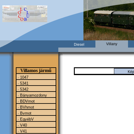
Villany
Diesel
Villamos jármű
Kép
· 1047
· 5341
· 5342
· Bányamozdony
· BDVmot
· BVhmot
· Bvmot
· EgyébV
· V40
· V41