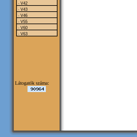
· V42
· V43
· V46
· V55
· V60
· V63
Látogatók száma: