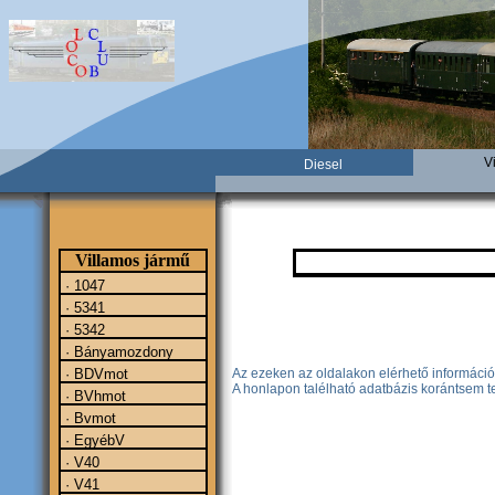
V
Diesel
Villamos jármű
· 1047
· 5341
· 5342
· Bányamozdony
Az ezeken az oldalakon elérhető információ
· BDVmot
A honlapon talélható adatbázis korántsem te
· BVhmot
· Bvmot
· EgyébV
· V40
· V41