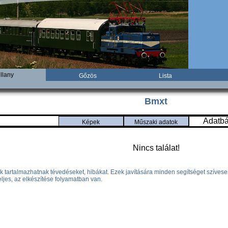
illany
Gőzös
Lista
Bmxt
Adatbá
Képek
Műszaki adatok
Nincs találat!
k tartalmazhatnak tévedéseket, hibákat. Ezek javítására minden segítséget szíves
ljes, az elkészítése folyamatban van.