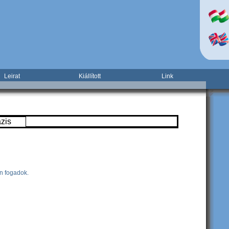
Leirat
Kiállított
Link
zis
en fogadok.